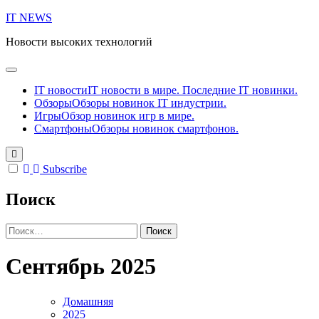
Перейти
IT NEWS
к
Новости высоких технологий
содержанию
IT новости
IT новости в мире. Последние IT новинки.
Обзоры
Обзоры новинок IT индустрии.
Игры
Обзор новинок игр в мире.
Смартфоны
Обзоры новинок смартфонов.
Subscribe
Поиск
Найти:
Сентябрь 2025
Домашняя
2025