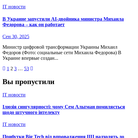
IT новости
В Украине запустили AI-двойника министра Михаила
Федорова – как он работает
Сен 30, 2025
Министр цифровой трансформации Украины Михаил
Федоров (Фото: социальные сети Михаила Федорова) В
Украине впервые создан...
Пагинация
1
2
3
…
53
записей
Вы пропустили
IT новости
Ілюзія сингулярності: чому Сем Альтман помиляється
щодо штучного інтелекту
IT новости
Прибутки Big Tech від впровадження ШІ надходять до