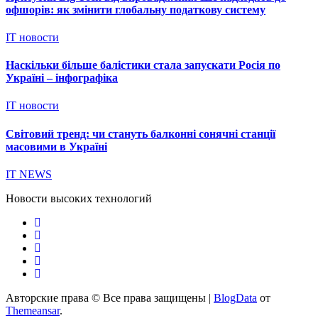
офшорів: як змінити глобальну податкову систему
IT новости
Наскільки більше балістики стала запускати Росія по
Україні – інфографіка
IT новости
Світовий тренд: чи стануть балконні сонячні станції
масовими в Україні
IT NEWS
Новости высоких технологий
Авторские права © Все права защищены
|
BlogData
от
Themeansar
.