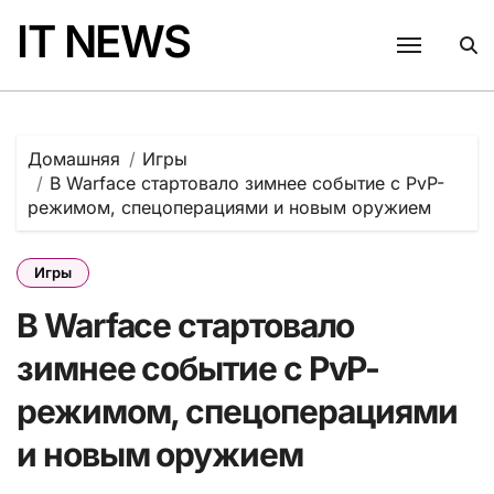
Перейти
IT NEWS
к
содержанию
Домашняя
Игры
В Warface стартовало зимнее событие с PvP-
режимом, спецоперациями и новым оружием
Игры
В Warface стартовало
зимнее событие с PvP-
режимом, спецоперациями
и новым оружием