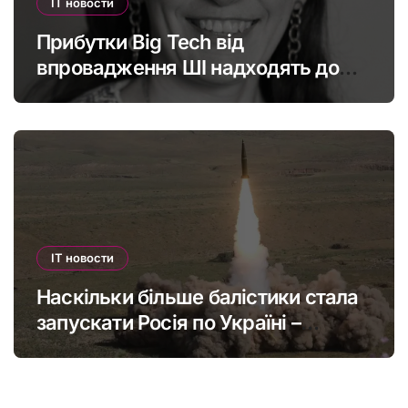
IT новости
Прибутки Big Tech від
впровадження ШІ надходять до
офшорів: як змінити глобальну
податкову систему
IT новости
Наскільки більше балістики стала
запускати Росія по Україні –
інфографіка