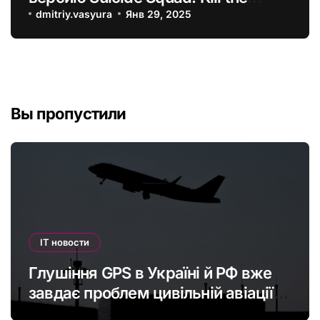
Justice League без Denuvo
dmitriy.vasyura
Янв 29, 2025
Вы пропустили
IT новости
Глушіння GPS в Україні й РФ вже
завдає проблем цивільній авіації в
Європі: наскільки це небезпечно