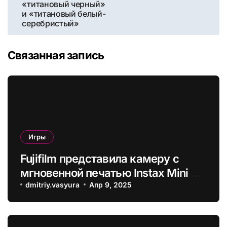
«титановый черный»
и «титановый белый-
серебристый»
Связанная запись
Игры
Fujifilm представила камеру с
мгновенной печатью Instax Mini 41
– она получила режим
dmitriy.vasyura
Апр 9, 2025
макросъемки с коррекцией
параллакса