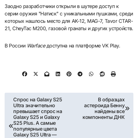
Заодно разработчики открыли в шутере доступ к
серии оружия "Натиск" с уникальными пушками, среди
которых нашлось место для AK-12, MAG-7, Tavor CTAR-
21, CheyTac M200, газовой гранаты и других устройств.
В России
Warface
доступна на платформе VK Play.
Навигация
Спрос на Galaxy S25
В образцах
Ultra значительно
астероида Бенну
по
превышает спрос на
найдены все
Galaxy S25 и Galaxy
компоненты ДНК
записям
S25 Plus. А самые
популярные цвета
Galaxy S25 Ultra —