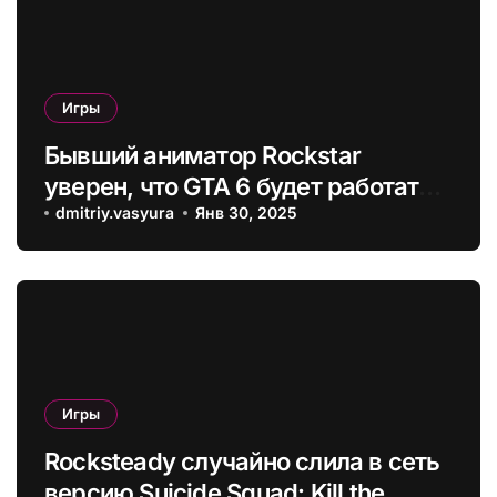
Игры
Бывший аниматор Rockstar
уверен, что GTA 6 будет работать в
30 FPS на консолях, а 60 FPS на PC
dmitriy.vasyura
Янв 30, 2025
смогут выдать только видеокарты
следующего поколения
Игры
Rocksteady случайно слила в сеть
версию Suicide Squad: Kill the