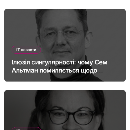
IT новости
Ілюзія сингулярності: чому Сем
Альтман помиляється щодо
штучного інтелекту