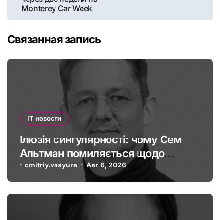
Monterey Car Week
Связанная запись
IT новости
Ілюзія сингулярності: чому Сем
Альтман помиляється щодо
штучного інтелекту
dmitriy.vasyura
Авг 6, 2026