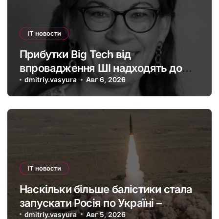
IT новости
Прибутки Big Tech від
впровадження ШІ надходять до
офшорів: як змінити глобальну
dmitriy.vasyura
Авг 6, 2026
податкову систему
IT новости
Наскільки більше балістики стала
запускати Росія по Україні –
інфографіка
dmitriy.vasyura
Авг 5, 2026