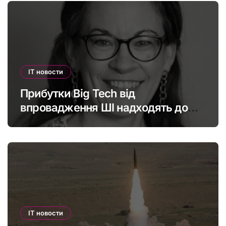
IT новости
Прибутки Big Tech від
впровадження ШІ надходять до
офшорів: як змінити глобальну
податкову систему
IT новости