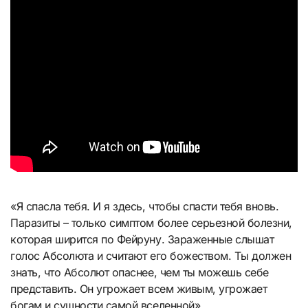
«Я спасла тебя. И я здесь, чтобы спасти тебя вновь.
Паразиты – только симптом более серьезной болезни,
которая ширится по Фейруну. Зараженные слышат
голос Абсолюта и считают его божеством. Ты должен
знать, что Абсолют опаснее, чем ты можешь себе
представить. Он угрожает всем живым, угрожает
богам и сущности самой вселенной».