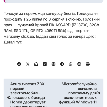
Голосуй за переможця конкурсу блогів. Голосування
проходить з 25 липня по 8 серпня включно. Головний
приз — сучасний ігровий ПК ASGARD (i7 13700, 32Gb
RAM, SSD 1Tb, GF RTX 4060Ti 8Gb) від інтернет-
магазину click.ua. Віддай свій голос за найкращого!
Деталі тут.
Навигация
Acura тизерит ZDX —
Microsoft случайно
первый
выложила
по
электромобиль
программу для
люксового бренда
включения новых
записям
Honda дебютирует
функций Windows 11
через две недели на