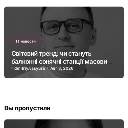
IT новости
Світовий тренд: чи стануть
балконні сонячні станції масовими
в Україні
dmitriy.vasyura
Авг 3, 2026
Вы пропустили