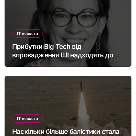
IT новости
Прибутки Big Tech від
впровадження ШІ надходять до
офшорів: як змінити глобальну
податкову систему
IT новости
Наскільки більше балістики стала