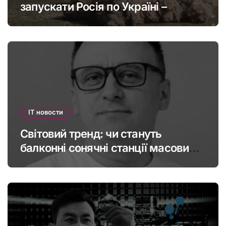
запускати Росія по Україні –
інфографіка
IT новости
Світовий тренд: чи стануть
балконні сонячні станції масовими
в Україні