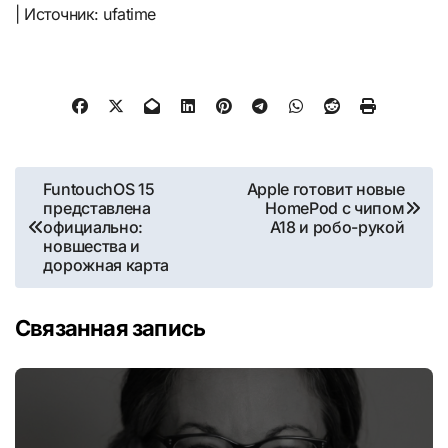
| Источник: ufatime
Навигация
FuntouchOS 15
Apple готовит новые
представлена
HomePod c чипом
по
официально:
A18 и робо-рукой
новшества и
записям
дорожная карта
Связанная запись