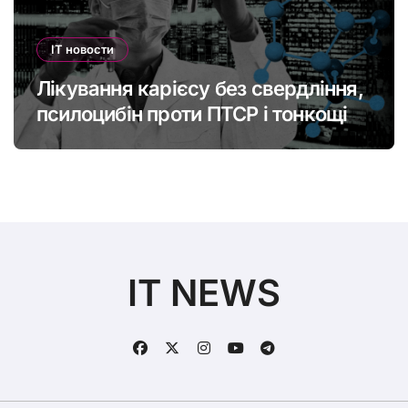
IT новости
Лікування карієсу без свердління,
псилоцибін проти ПТСР і тонкощі
старіння: що нового в медицині
IT NEWS