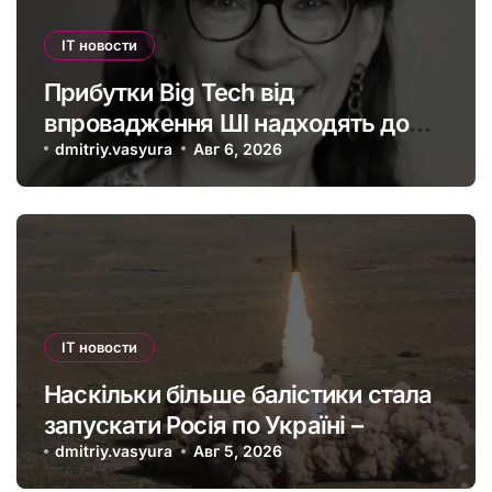
IT новости
Прибутки Big Tech від
впровадження ШІ надходять до
офшорів: як змінити глобальну
dmitriy.vasyura
Авг 6, 2026
податкову систему
IT новости
Наскільки більше балістики стала
запускати Росія по Україні –
інфографіка
dmitriy.vasyura
Авг 5, 2026