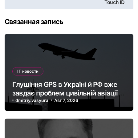
Touch ID
записям
Связанная запись
IT новости
Глушіння GPS в Україні й РФ вже
завдає проблем цивільній авіації в
Європі: наскільки це небезпечно
dmitriy.vasyura
Авг 7, 2026