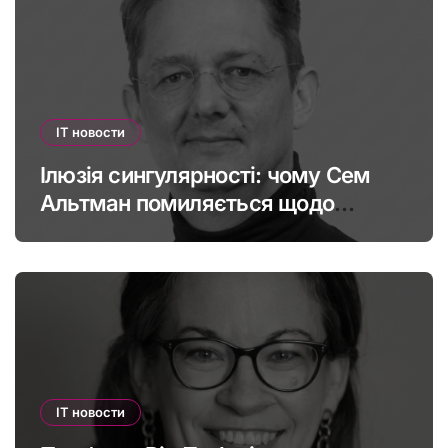
IT новости
Ілюзія сингулярності: чому Сем
Альтман помиляється щодо
штучного інтелекту
IT новости