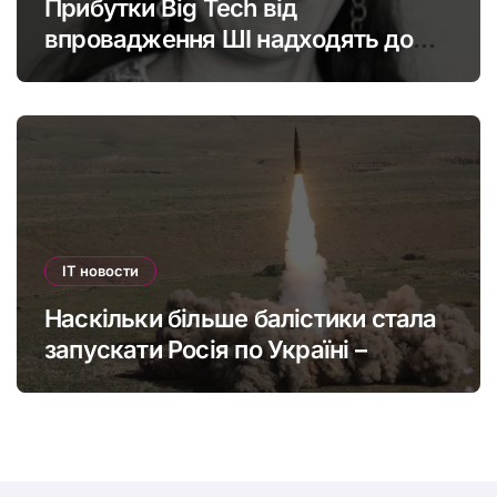
Прибутки Big Tech від
впровадження ШІ надходять до
офшорів: як змінити глобальну
податкову систему
IT новости
Наскільки більше балістики стала
запускати Росія по Україні –
інфографіка