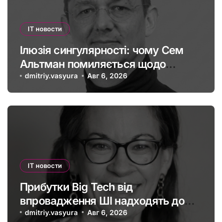
IT новости
Ілюзія сингулярності: чому Сем
Альтман помиляється щодо
штучного інтелекту
dmitriy.vasyura
Авг 6, 2026
IT новости
Прибутки Big Tech від
впровадження ШІ надходять до
офшорів: як змінити глобальну
dmitriy.vasyura
Авг 6, 2026