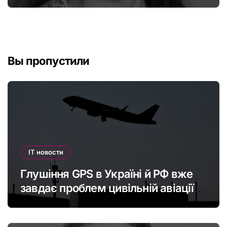
податкову систему
Вы пропустили
IT новости
Глушіння GPS в Україні й РФ вже
завдає проблем цивільній авіації в
Європі: наскільки це небезпечно