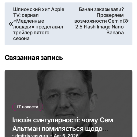
Навигация
Шпионский хит Apple
Банан заказывали?
TV: сериал
Проверяем
по
«Медленные
возможности Gemini
лошади» представил
2.5 Flash Image Nano
записям
трейлер пятого
Banana
сезона
Связанная запись
IT новости
Ілюзія сингулярності: чому Сем
Альтман помиляється щодо
штучного інтелекту
dmitriy.vasyura
Авг 6, 2026