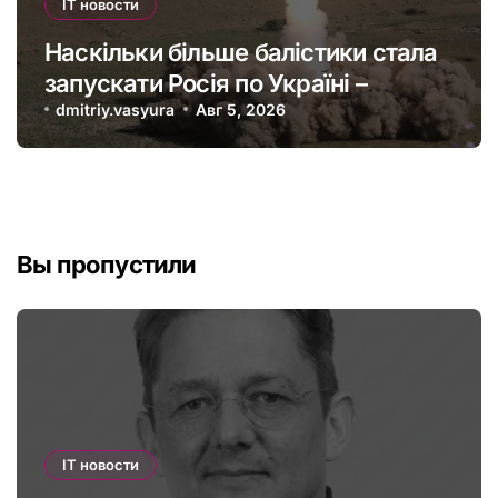
IT новости
Наскільки більше балістики стала
запускати Росія по Україні –
інфографіка
dmitriy.vasyura
Авг 5, 2026
Вы пропустили
IT новости