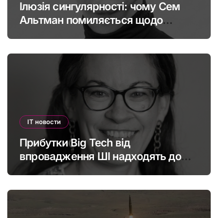
Ілюзія сингулярності: чому Сем
Альтман помиляється щодо
штучного інтелекту
IT новости
Прибутки Big Tech від
впровадження ШІ надходять до
офшорів: як змінити глобальну
податкову систему