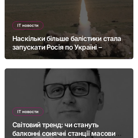
IT новости
Наскільки більше балістики стала
запускати Росія по Україні –
інфографіка
IT новости
Світовий тренд: чи стануть
балконні сонячні станції масовими