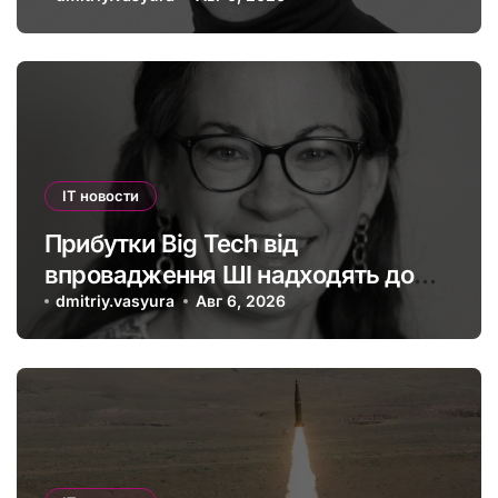
IT новости
Прибутки Big Tech від
впровадження ШІ надходять до
офшорів: як змінити глобальну
dmitriy.vasyura
Авг 6, 2026
податкову систему