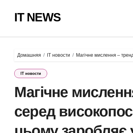
Перейти
к
IT NEWS
содержанию
Домашняя
IT новости
Магічне мислення – тренд
IT новости
Магічне мислення
серед високопос
цьому заробляє 