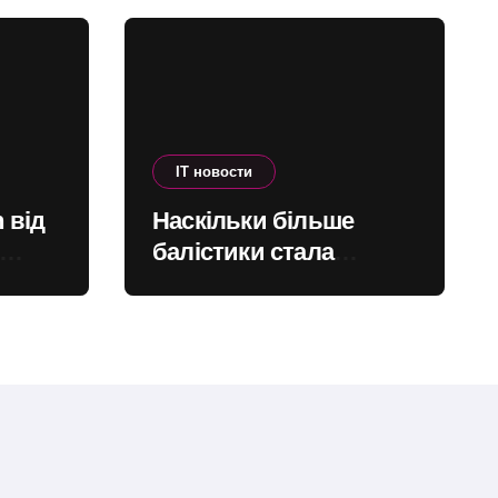
IT новости
 від
Наскільки більше
балістики стала
запускати Росія по
ити
Україні – інфографіка
ову