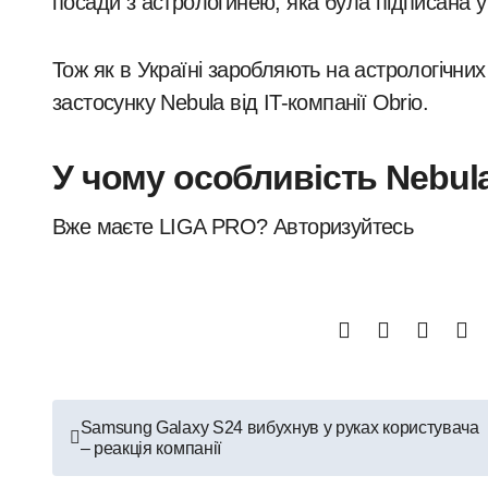
посади з астрологинею, яка була підписана у
Тож як в Україні заробляють на астрологічни
застосунку Nebula від IT-компанії Obrio.
У чому особливість Nebul
Вже маєте LIGA PRO? Авторизуйтесь
Навигация
Samsung Galaxy S24 вибухнув у руках користувача
– реакція компанії
по