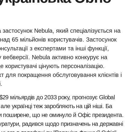
 застосунок Nebula, який спеціалізується на
онад 65 мільйонів користувачів. Застосунок
нсультації з експертами та інші функції,
у вебверсії. Nebula активно конкурує на
 користувачі цінують персоналізацію.
т для покращення обслуговування клієнтів і
.
ле українці теж заробляють на цій ніші. Ба
ьки поширене, що не оминуло й Офіс президента.
уратури, радився щодо призначень на державні