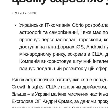
Май 17, 2026
Українська IT-компанія Obrio розробила
астрології та самопізнанні, і вже має п
пропонує персоналізовані гороскопи, ко
доступні на платформах iOS, Android і 
міжнародному ринку, зокрема в США, де
Компанія використовує штучний інтелек
планує подальший розвиток у цій сфері
Ринок астрологічних застосунків сягне понад $29 мільярдів до 2033 року, прогнозує Global
Growth Insights. США є головним драйвером, а
більше – в Україні магічне мислення настіл
Ексголова ОП Андрій Єрмак, за даними прок