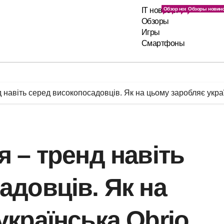
IT новости
Обзор новинок игр в мире
Обзоры новинок IT ин
IT новости в мире
Обзоры новино
Обзоры
Игры
Смартфоны
 навіть серед високопосадовців. Як на цьому заробляє укра
 – тренд навіть
адовців. Як на
українська Obrio