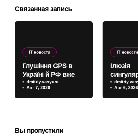
записям
Связанная запись
IT новости
IT новост
Глушіння GPS в
Ілюзія
Україні й РФ вже
сингуляр
завдає проблем
dmitriy.vasyura
чому Се
dmitriy.vas
Авг 7, 2026
Авг 6, 202
цивільній авіації в
помиляє
Європі: наскільки
штучного
це небезпечно
Вы пропустили