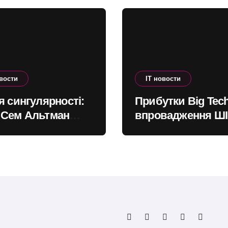
овости
IT новости
я сингулярності:
Прибутки Big Tech
 Сем Альтман
впровадження ШІ
ляється щодо
надходять до
ого інтелекту
офшорів: як змін
глобальну податк
систему