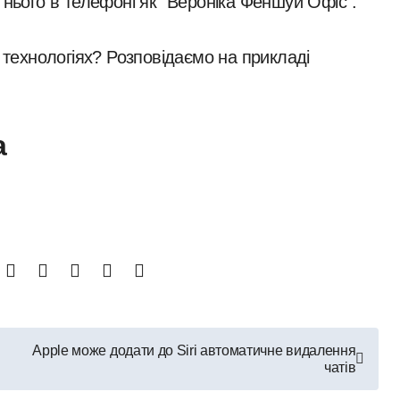
 нього в телефоні як "Вероніка Феншуй Офіс".
х технологіях? Розповідаємо на прикладі
a
Apple може додати до Siri автоматичне видалення
чатів