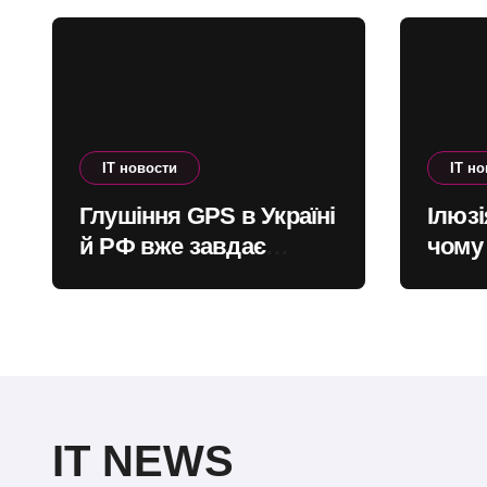
IT новости
IT н
Глушіння GPS в Україні
Ілюзі
й РФ вже завдає
чому
проблем цивільній
поми
авіації в Європі:
штучн
наскільки це
небезпечно
IT NEWS