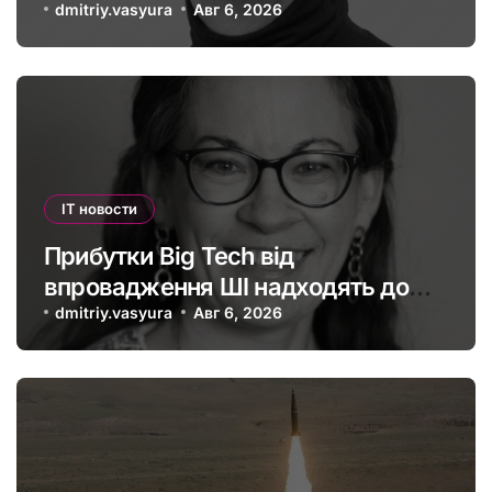
штучного інтелекту
dmitriy.vasyura
Авг 6, 2026
IT новости
Прибутки Big Tech від
впровадження ШІ надходять до
офшорів: як змінити глобальну
dmitriy.vasyura
Авг 6, 2026
податкову систему