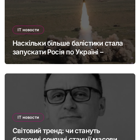
IT новости
Наскільки більше балістики стала
запускати Росія по Україні –
інфографіка
IT новости
Світовий тренд: чи стануть
балконні сонячні станції масовими