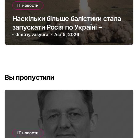
IT новости
Наскільки більше балістики стала
запускати Росія по Україні –
інфографіка
dmitriy.vasyura
Авг 5, 2026
Вы пропустили
IT новости