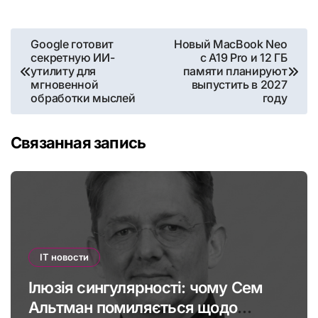
Навигация
Google готовит
Новый MacBook Neo
секретную ИИ-
с A19 Pro и 12 ГБ
по
утилиту для
памяти планируют
мгновенной
выпустить в 2027
записям
обработки мыслей
году
Связанная запись
IT новости
Ілюзія сингулярності: чому Сем
Альтман помиляється щодо