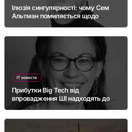
Ілюзія сингулярності: чому Сем
Альтман помиляється щодо
штучного інтелекту
IT новости
Прибутки Big Tech від
впровадження ШІ надходять до
офшорів: як змінити глобальну
податкову систему