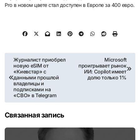
Pro в новом цвете стал доступен в Европе за 400 евро.
Навигация
Журналист приобрел
Microsoft
новую eSIM от
проигрывает рынок
по
«Киевстар» с
ИИ: Copilot имеет
данными прошлой
долю только 1%
записям
владелицы и
подписками на
«СВО» в Telegram
Связанная запись