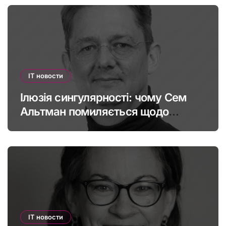
IT новости
Ілюзія сингулярності: чому Сем
Альтман помиляється щодо
штучного інтелекту
IT новости