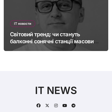
IT новости
Світовий тренд: чи стануть
балконні сонячні станції масовими
в Україні
IT NEWS