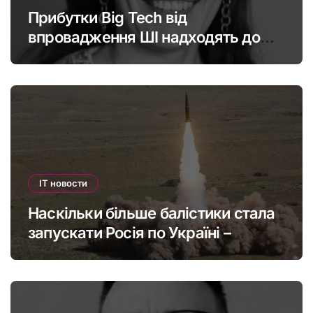
Прибутки Big Tech від
впровадження ШІ надходять до
офшорів: як змінити глобальну
податкову систему
IT новости
Наскільки більше балістики стала
запускати Росія по Україні –
інфографіка