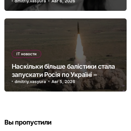
офшорів: як змінити глобальну
dmitriy.vasyura
Авг 6, 2026
податкову систему
IT новости
Наскільки більше балістики стала
запускати Росія по Україні –
інфографіка
dmitriy.vasyura
Авг 5, 2026
Вы пропустили