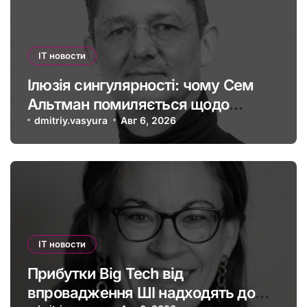
IT новости
Ілюзія сингулярності: чому Сем
Альтман помиляється щодо
штучного інтелекту
dmitriy.vasyura
Авг 6, 2026
IT новости
Прибутки Big Tech від
впровадження ШІ надходять до