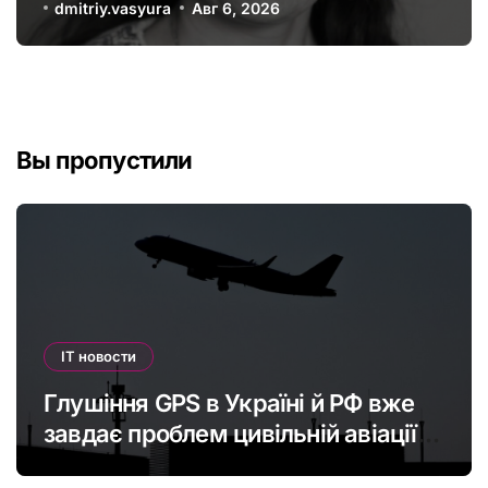
офшорів: як змінити глобальну
dmitriy.vasyura
Авг 6, 2026
податкову систему
Вы пропустили
IT новости
Глушіння GPS в Україні й РФ вже
завдає проблем цивільній авіації в
Європі: наскільки це небезпечно