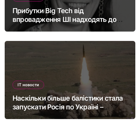
Прибутки Big Tech від
впровадження ШІ надходять до
офшорів: як змінити глобальну
податкову систему
IT новости
Наскільки більше балістики стала
запускати Росія по Україні –
інфографіка