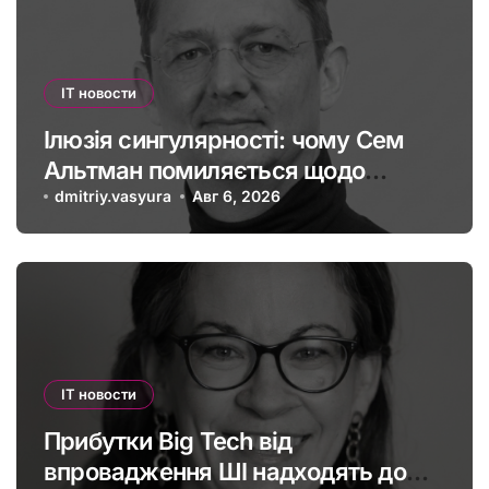
IT новости
Ілюзія сингулярності: чому Сем
Альтман помиляється щодо
штучного інтелекту
dmitriy.vasyura
Авг 6, 2026
IT новости
Прибутки Big Tech від
впровадження ШІ надходять до