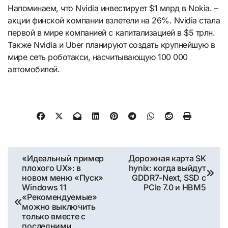
Напоминаем, что Nvidia инвестирует $1 млрд в Nokia. –
акции финской компании взлетели на 26%. Nvidia стала
первой в мире компанией с капитализацией в $5 трлн.
Также Nvidia и Uber планируют создать крупнейшую в
мире сеть роботакси, насчитывающую 100 000
автомобилей.
Навигация
«Идеальный пример
Дорожная карта SK
плохого UX»: в
hynix: когда выйдут
по
новом меню «Пуск»
GDDR7-Next, SSD с
Windows 11
PCIe 7.0 и HBM5
записям
«Рекомендуемые»
можно выключить
только вместе с
последними