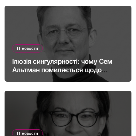
IT новости
Ілюзія сингулярності: чому Сем
Альтман помиляється щодо
штучного інтелекту
IT новости