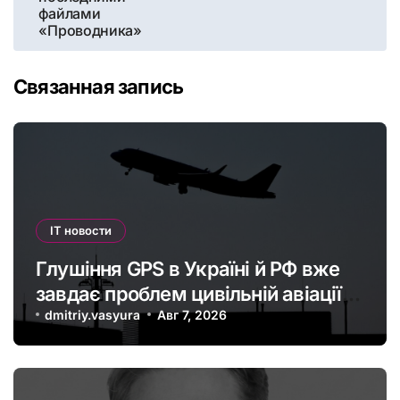
файлами
«Проводника»
Связанная запись
IT новости
Глушіння GPS в Україні й РФ вже
завдає проблем цивільній авіації в
Європі: наскільки це небезпечно
dmitriy.vasyura
Авг 7, 2026