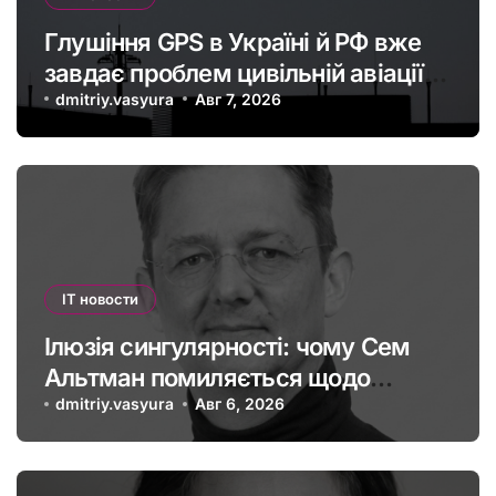
Глушіння GPS в Україні й РФ вже
завдає проблем цивільній авіації в
Європі: наскільки це небезпечно
dmitriy.vasyura
Авг 7, 2026
IT новости
Ілюзія сингулярності: чому Сем
Альтман помиляється щодо
штучного інтелекту
dmitriy.vasyura
Авг 6, 2026