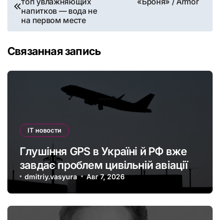
топ увлажняющих
«Броня» / Armor
по
напитков — вода не
на первом месте
записям
Связанная запись
IT новости
Глушіння GPS в Україні й РФ вже
завдає проблем цивільній авіації в
Європі: наскільки це небезпечно
dmitriy.vasyura
Авг 7, 2026