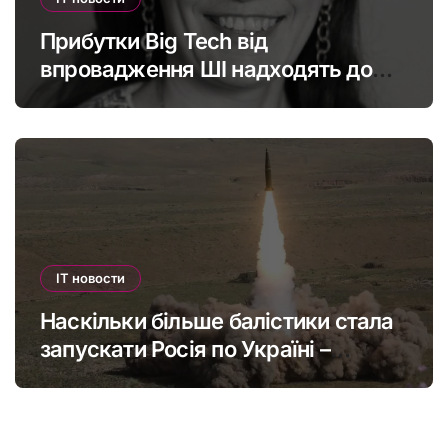
Прибутки Big Tech від
впровадження ШІ надходять до
офшорів: як змінити глобальну
податкову систему
IT новости
Наскільки більше балістики стала
запускати Росія по Україні –
інфографіка