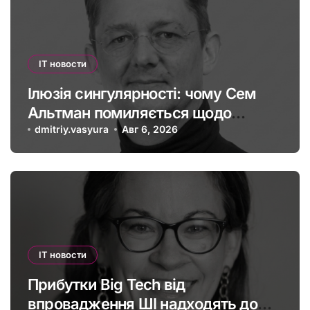
IT новости
Ілюзія сингулярності: чому Сем
Альтман помиляється щодо
штучного інтелекту
dmitriy.vasyura
Авг 6, 2026
IT новости
Прибутки Big Tech від
впровадження ШІ надходять до