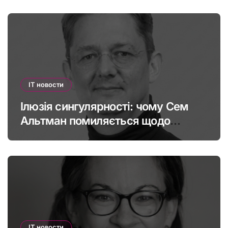
IT новости
Ілюзія сингулярності: чому Сем
Альтман помиляється щодо
штучного інтелекту
IT новости