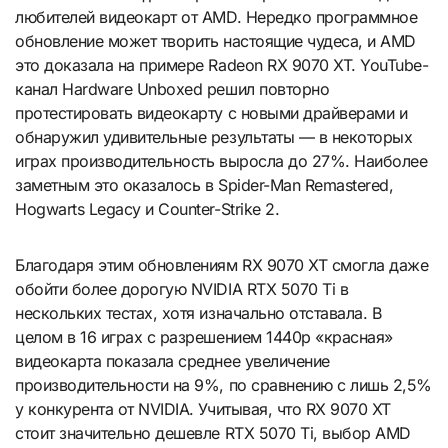
любителей видеокарт от АМD. Нередко программное
обновление может творить настоящие чудеса, и AMD
это доказала на примере Radeon RX 9070 XT. YouTube-
канал Hardware Unboxed решил повторно
протестировать видеокарту с новыми драйверами и
обнаружил удивительные результаты — в некоторых
играх производительность выросла до 27%. Наиболее
заметным это оказалось в Spider-Man Remastered,
Hogwarts Legacy и Counter-Strike 2.
Благодаря этим обновлениям RX 9070 XT смогла даже
обойти более дорогую NVIDIA RTX 5070 Ti в
нескольких тестах, хотя изначально отставала. В
целом в 16 играх с разрешением 1440p «красная»
видеокарта показала среднее увеличение
производительности на 9%, по сравнению с лишь 2,5%
у конкурента от NVIDIA. Учитывая, что RX 9070 XT
стоит значительно дешевле RTX 5070 Ti, выбор AMD