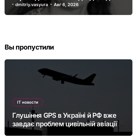
офшорів: як змінити глобальну
dmitriy.vasyura
Авг 6, 2026
податкову систему
Вы пропустили
IT новости
Глушіння GPS в Україні й РФ вже
завдає проблем цивільній авіації в
Європі: наскільки це небезпечно