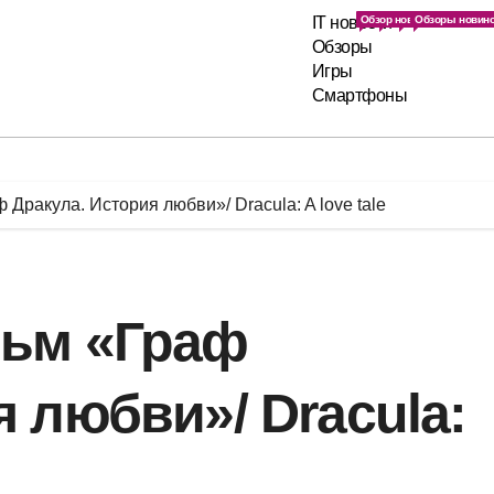
IT новости
Обзор новинок игр в мире
Обзоры новинок IT ин
IT новости в мире
Обзоры новино
Обзоры
Игры
Смартфоны
Дракула. История любви»/ Dracula: A love tale
льм «Граф
 любви»/ Dracula: