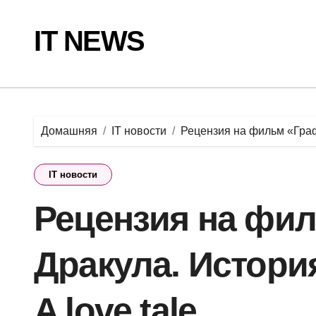
Перейти
к
IT NEWS
содержанию
Домашняя
IT новости
Рецензия на фильм «Граф 
IT новости
Рецензия на фи
Дракула. История
A love tale