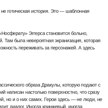
о не готическая история. Это — шаблонная
«Носферату» Эггерса становится больно,
й. Там была невероятная экранизация, которая
можность переживать за персонажей. А здесь
ссического образа Дракулы, которую подают с
ий написан настолько поверхностно, что сразу
, но и о них самих. Герои здесь — не люди, не
идит диалог. Иногда кринжевый, иногда