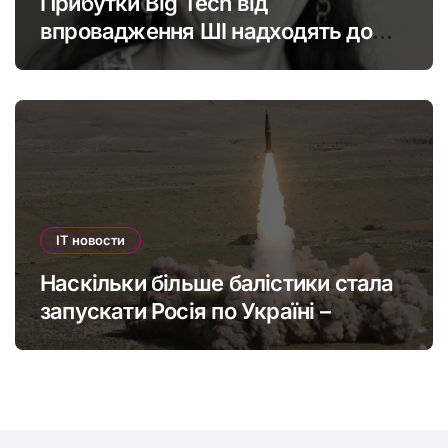
Прибутки Big Tech від
впровадження ШІ надходять до
офшорів: як змінити глобальну
податкову систему
IT новости
Наскільки більше балістики стала
запускати Росія по Україні –
інфографіка