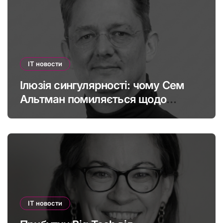
IT новости
Ілюзія сингулярності: чому Сем
Альтман помиляється щодо
штучного інтелекту
IT новости