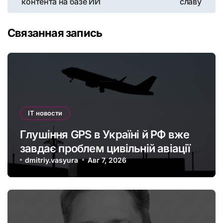
контента на базе ИИ
славу
записям
Связанная запись
IT новости
Глушіння GPS в Україні й РФ вже
завдає проблем цивільній авіації в
Європі: наскільки це небезпечно
dmitriy.vasyura
Авг 7, 2026