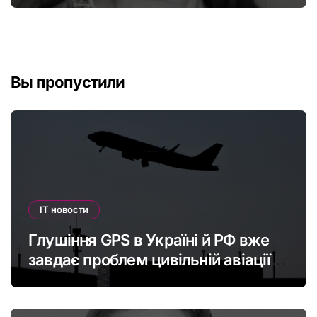
податкову систему
Вы пропустили
IT новости
Глушіння GPS в Україні й РФ вже
завдає проблем цивільній авіації в
Європі: наскільки це небезпечно