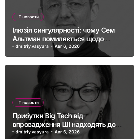
IT новости
Ілюзія сингулярності: чому Сем
Альтман помиляється щодо
штучного інтелекту
dmitriy.vasyura
Авг 6, 2026
IT новости
Прибутки Big Tech від
впровадження ШІ надходять до
офшорів: як змінити глобальну
dmitriy.vasyura
Авг 6, 2026