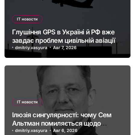
IT новости
Глушіння GPS в Україні й РФ вже
завдає проблем цивільній авіації в
Європі: наскільки це небезпечно
dmitriy.vasyura
Авг 7, 2026
IT новости
Ілюзія сингулярності: чому Сем
Альтман помиляється щодо
штучного інтелекту
dmitriy.vasyura
Авг 6, 2026