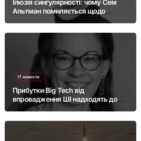
Ілюзія сингулярності: чому Сем
Альтман помиляється щодо
штучного інтелекту
IT новости
Прибутки Big Tech від
впровадження ШІ надходять до
офшорів: як змінити глобальну
податкову систему