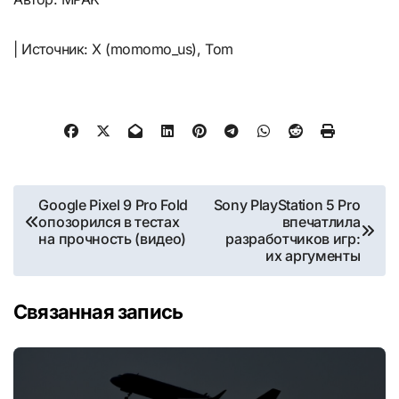
| Источник: X (momomo_us), Tom
Навигация
Google Pixel 9 Pro Fold
Sony PlayStation 5 Pro
опозорился в тестах
впечатлила
по
на прочность (видео)
разработчиков игр:
их аргументы
записям
Связанная запись