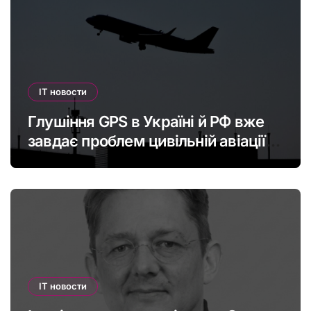
IT новости
Глушіння GPS в Україні й РФ вже
завдає проблем цивільній авіації в
Європі: наскільки це небезпечно
IT новости