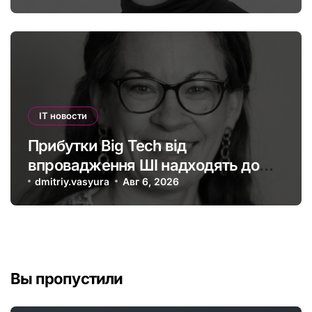
IT новости
Прибутки Big Tech від
впровадження ШІ надходять до
офшорів: як змінити глобальну
dmitriy.vasyura
Авг 6, 2026
податкову систему
Вы пропустили