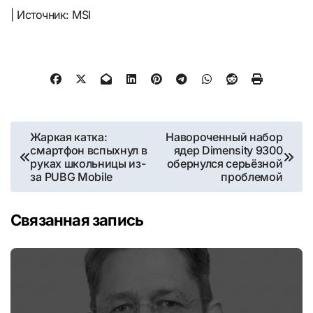
| Источник: MSI
Навигация
Жаркая катка:
Навороченный набор
смартфон вспыхнул в
ядер Dimensity 9300
по
руках школьницы из-
обернулся серьёзной
за PUBG Mobile
проблемой
записям
Связанная запись