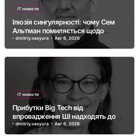
IT новости
Ілюзія сингулярності: чому Сем
Альтман помиляється щодо
штучного інтелекту
dmitriy.vasyura
Авг 6, 2026
IT новости
Прибутки Big Tech від
впровадження ШІ надходять до
офшорів: як змінити глобальну
dmitriy.vasyura
Авг 6, 2026
податкову систему