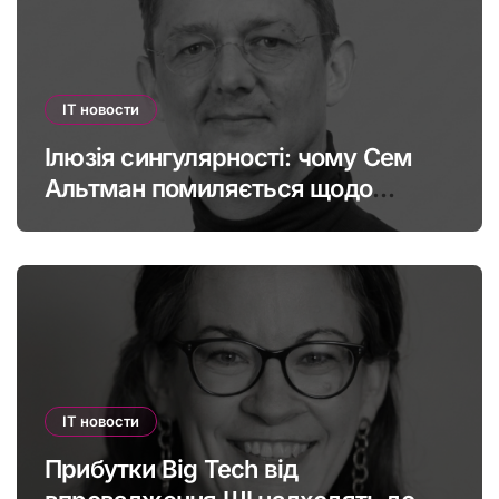
IT новости
Ілюзія сингулярності: чому Сем
Альтман помиляється щодо
штучного інтелекту
IT новости
Прибутки Big Tech від