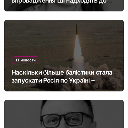
впровадження ШІ надходять до
офшорів: як змінити глобальну
податкову систему
IT новости
Наскільки більше балістики стала
запускати Росія по Україні –
інфографіка