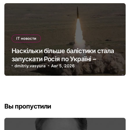
IT новости
Наскільки більше балістики стала
запускати Росія по Україні –
інфографіка
dmitriy.vasyura
Авг 5, 2026
Вы пропустили