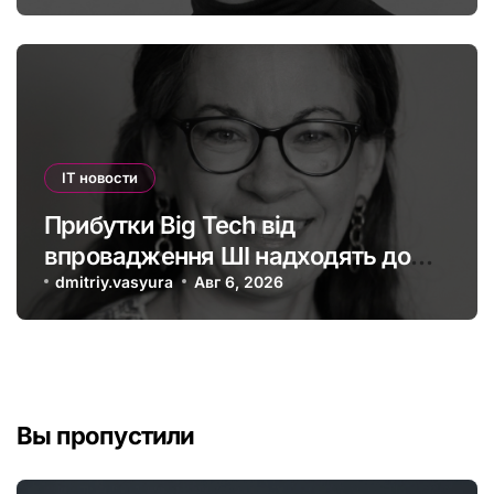
IT новости
Прибутки Big Tech від
впровадження ШІ надходять до
офшорів: як змінити глобальну
dmitriy.vasyura
Авг 6, 2026
податкову систему
Вы пропустили