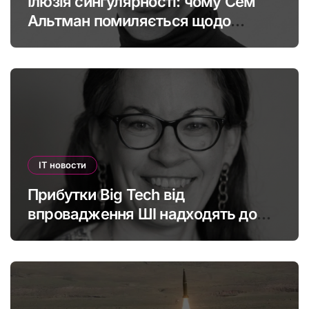
Ілюзія сингулярності: чому Сем
Альтман помиляється щодо
штучного інтелекту
IT новости
Прибутки Big Tech від
впровадження ШІ надходять до
офшорів: як змінити глобальну
податкову систему