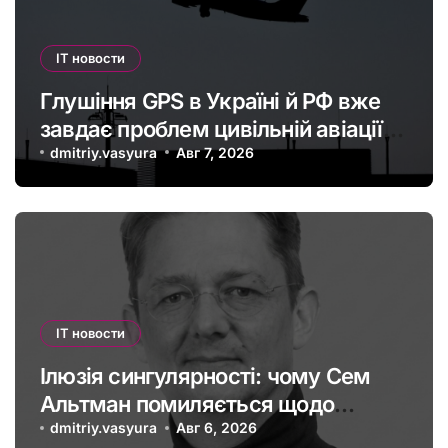
IT новости
Глушіння GPS в Україні й РФ вже
завдає проблем цивільній авіації в
Європі: наскільки це небезпечно
dmitriy.vasyura
Авг 7, 2026
IT новости
Ілюзія сингулярності: чому Сем
Альтман помиляється щодо
штучного інтелекту
dmitriy.vasyura
Авг 6, 2026