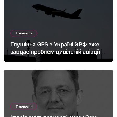
IT новости
Глушіння GPS в Україні й РФ вже
завдає проблем цивільній авіації в
Європі: наскільки це небезпечно
IT новости