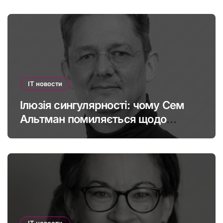
IT новости
Ілюзія сингулярності: чому Сем
Альтман помиляється щодо
штучного інтелекту
IT новости