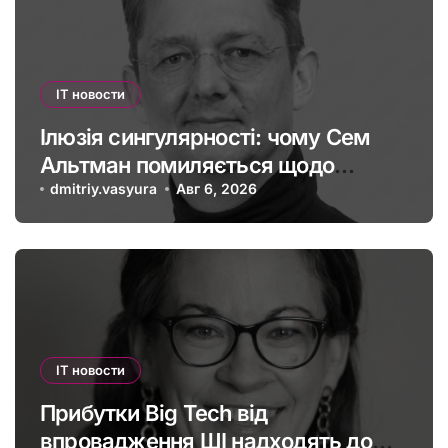
IT новости
Ілюзія сингулярності: чому Сем
Альтман помиляється щодо
штучного інтелекту
dmitriy.vasyura
Авг 6, 2026
IT новости
Прибутки Big Tech від
впровадження ШІ надходять до