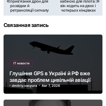
прив’язний дрон для
кабіною для пілота:
розвідки й
він ходить на двох і
записям
ретрансляції сигналу
чотирьох кінцівках
Связанная запись
IT новости
Глушіння GPS в Україні й РФ вже
завдає проблем цивільній авіації в
Європі: наскільки це небезпечно
dmitriy.vasyura
Авг 7, 2026