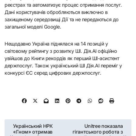
реєстрах та автоматизує процес отримання послуг.
Дані користувачів обробляються виключно в
захищеному середовищі Дії та не передаються до
загальної моделі Google.
Нещодавно Україна піднялася на 14 позицій у
світовому рейтингу з розвитку ШІ. Дія.AI офіційно
увійшов до Книги рекордів як перший ШІ-асистент
держпослуг. Також український ШІ Дія.AI переміг у
конкурсі ЄС серед цифрових держпослуг.
Навигация
Український НРК
Unitree показала
«Гном» отримав
гігантського робота з
по