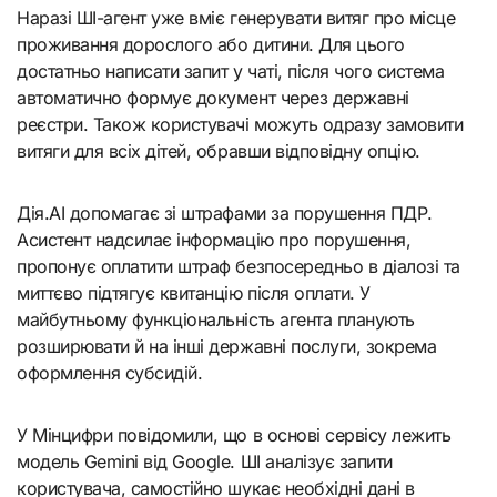
Наразі ШІ-агент уже вміє генерувати витяг про місце
проживання дорослого або дитини. Для цього
достатньо написати запит у чаті, після чого система
автоматично формує документ через державні
реєстри. Також користувачі можуть одразу замовити
витяги для всіх дітей, обравши відповідну опцію.
Дія.AI допомагає зі штрафами за порушення ПДР.
Асистент надсилає інформацію про порушення,
пропонує оплатити штраф безпосередньо в діалозі та
миттєво підтягує квитанцію після оплати. У
майбутньому функціональність агента планують
розширювати й на інші державні послуги, зокрема
оформлення субсидій.
У Мінцифри повідомили, що в основі сервісу лежить
модель Gemini від Google. ШІ аналізує запити
користувача, самостійно шукає необхідні дані в