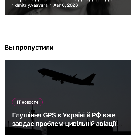
офшорів: як змінити глобальну
dmitriy.vasyura
Авг 6, 2026
податкову систему
Вы пропустили
IT новости
Глушіння GPS в Україні й РФ вже
завдає проблем цивільній авіації в
Європі: наскільки це небезпечно