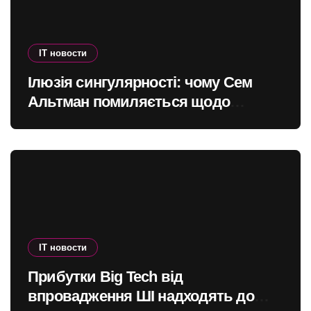
IT новости
Ілюзія сингулярності: чому Сем
Альтман помиляється щодо
штучного інтелекту
IT новости
Прибутки Big Tech від
впровадження ШІ надходять до