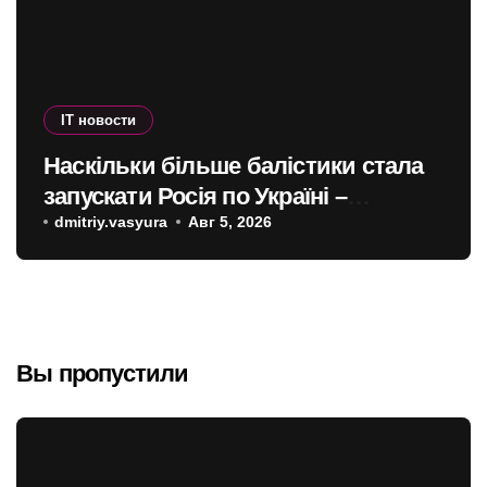
IT новости
Наскільки більше балістики стала
запускати Росія по Україні –
інфографіка
dmitriy.vasyura
Авг 5, 2026
Вы пропустили