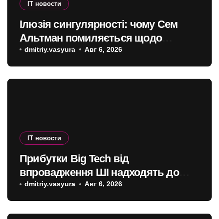
IT новости
Ілюзія сингулярності: чому Сем
Альтман помиляється щодо
штучного інтелекту
dmitriy.vasyura
Авг 6, 2026
IT новости
Прибутки Big Tech від
впровадження ШІ надходять до
офшорів: як змінити глобальну
dmitriy.vasyura
Авг 6, 2026
податкову систему