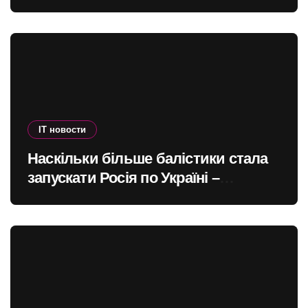
офшорів: як змінити глобальну
податкову систему
IT новости
Наскільки більше балістики стала
запускати Росія по Україні –
інфографіка