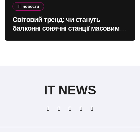
IT новости
Світовий тренд: чи стануть
балконні сонячні станції масовими
в Україні
IT NEWS
Авторские права © Все права защищены
|
BlogData
от