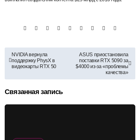
Навигация
NVIDIA вернула
ASUS приостановила
поддержку PhysX в
поставки RTX 5090 за
по
видеокарты RTX 50
$4000 из-за «проблемы
качества»
записям
Связанная запись