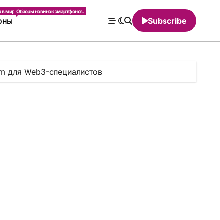
 в мире.
Обзоры новинок смартфонов.
оны
Subscribe
ram для Web3-специалистов