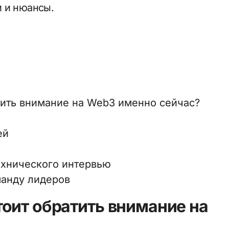
 и нюансы.
тить внимание на Web3 именно сейчас?
ей
технического интервью
манду лидеров
оит обратить внимание на