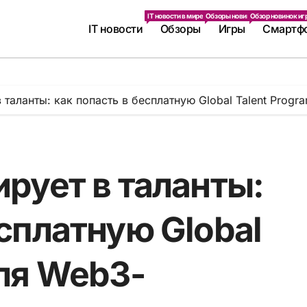
IT новости в мире. Последние IT новинки.
Обзоры новинок IT индустрии.
Обзор новинок игр
IT новости
Обзоры
Игры
Смартф
в таланты: как попасть в бесплатную Global Talent Prog
ирует в таланты:
есплатную Global
для Web3-