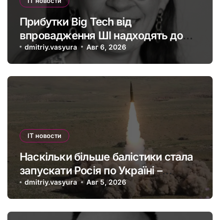
IT новости
Прибутки Big Tech від
впровадження ШІ надходять до
офшорів: як змінити глобальну
dmitriy.vasyura
Авг 6, 2026
податкову систему
IT новости
Наскільки більше балістики стала
запускати Росія по Україні –
інфографіка
dmitriy.vasyura
Авг 5, 2026