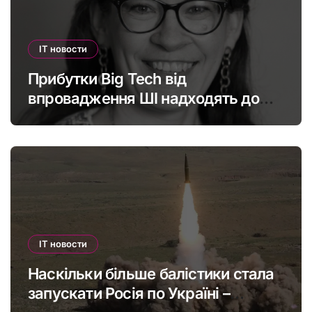
IT новости
Прибутки Big Tech від
впровадження ШІ надходять до
офшорів: як змінити глобальну
податкову систему
IT новости
Наскільки більше балістики стала
запускати Росія по Україні –