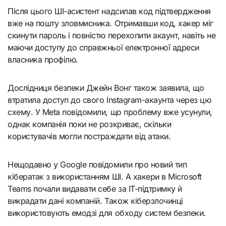
Після цього ШІ-асистент надсилав код підтвердження
вже на пошту зловмисника. Отримавши код, хакер міг
скинути пароль і повністю перехопити акаунт, навіть не
маючи доступу до справжньої електронної адреси
власника профілю.
Дослідниця безпеки Джейн Вонг також заявила, що
втратила доступ до свого Instagram-акаунта через цю
схему. У Meta повідомили, що проблему вже усунули,
однак компанія поки не розкриває, скільки
користувачів могли постраждати від атаки.
Нещодавно у Google повідомили про новий тип
кібератак з використанням ШІ. А хакери в Microsoft
Teams почали видавати себе за IT-підтримку й
викрадати дані компаній. Також кіберзлочинці
використовують емодзі для обходу систем безпеки.