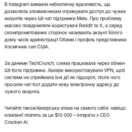
В Instagram виявили небезпечну вразливість, що
дозволяла зловмисникам отримувати доступ до чужих
акаунтів через ШІ-чат підтримки Meta. Про проблему
масово повідомляли користувачі Reddit та X, а серед
скомпрометованих сторінок називають акаунт Білого
дому часів адміністрації Обами і профіль представника
Космічних сил США.
За даними TechCrunch, схема працювала через обман
ШІ-бота підтримки. Хакери використовували VPN, щоб
система не сприймала їхні дії як підозрілі, після чого
просили чат-бот додати нову електронну адресу до
чужого акаунта.
Читайте такожХакерська атака на самого себе: навіщо
компанії платять за це $10 000 – інтерв’ю з СЕО
Cracken AI