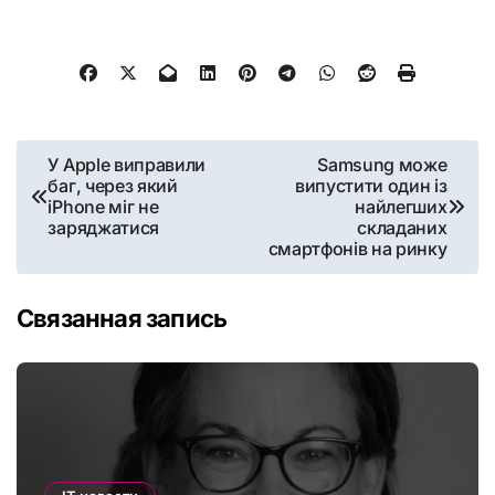
Навигация
У Apple виправили
Samsung може
баг, через який
випустити один із
по
iPhone міг не
найлегших
заряджатися
складаних
записям
смартфонів на ринку
Связанная запись