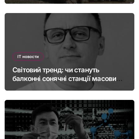
інфографіка
IT новости
Світовий тренд: чи стануть
балконні сонячні станції масовими
в Україні