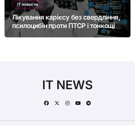
IT новости
Лікування карієсу без свердління,
псилоцибін проти ПТСР і тонкощі
старіння: що нового в медицині
IT NEWS
Авторские права © Все права защищены
|
BlogData