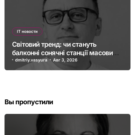
IT новости
Світовий тренд: чи стануть
балконні сонячні станції масовими
в Україні
dmitriy.vasyura
Авг 3, 2026
Вы пропустили