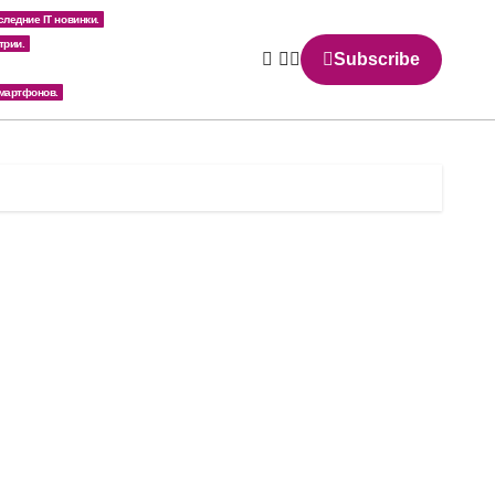
следние IT новинки.
трии.
Subscribe
мартфонов.