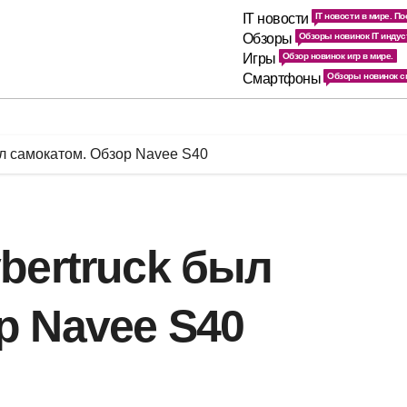
IT новости
IT новости в мире. По
Обзоры
Обзоры новинок IT индус
Игры
Обзор новинок игр в мире.
Смартфоны
Обзоры новинок с
ыл самокатом. Обзор Navee S40
bertruck был
р Navee S40