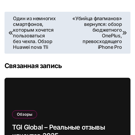
Навигация
Один из немногих
«Убийца флагманов»
смартфонов,
вернулся: обзор
по
которым хочется
бюджетного
пользоваться
OnePlus,
записям
без чехла. Обзор
превосходящего
Huawei nova 11i
iPhone Pro
Связанная запись
Обзоры
TGI Global – Реальные отзывы