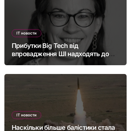
IT новости
Прибутки Big Tech від
впровадження ШІ надходять до
офшорів: як змінити глобальну
податкову систему
IT новости
Наскільки більше балістики стала