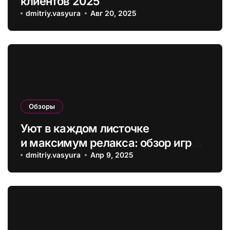
клиентов 2025
dmitriy.vasyura
Авг 20, 2025
Обзоры
Уют в каждом листочке
и максимум релакса: обзор игры
Urban Jungle
dmitriy.vasyura
Апр 9, 2025