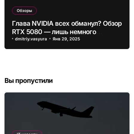
Обзоры
Глава NVIDIA всех обманул? Обзор
RTX 5080 — лишь немного
мощнее предшественника
dmitriy.vasyura
Янв 29, 2025
Вы пропустили