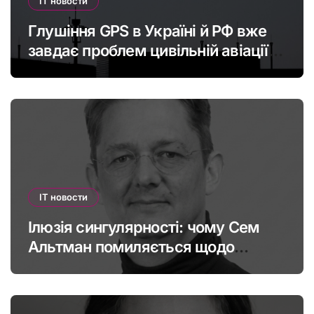
IT новости
Глушіння GPS в Україні й РФ вже
завдає проблем цивільній авіації в
Європі: наскільки це небезпечно
IT новости
Ілюзія сингулярності: чому Сем
Альтман помиляється щодо
штучного інтелекту