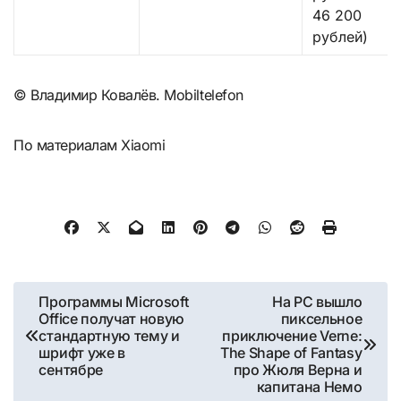
46 200
рублей)
© Владимир Ковалёв. Mobiltelefon
По материалам Xiaomi
Навигация
Программы Microsoft
На PC вышло
Office получат новую
пиксельное
по
стандартную тему и
приключение Verne:
шрифт уже в
The Shape of Fantasy
записям
сентябре
про Жюля Верна и
капитана Немо