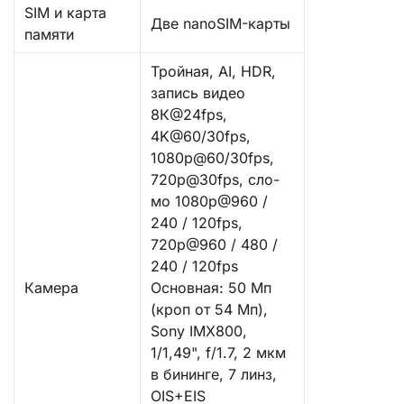
SIM и карта
Две nanoSIM-карты
памяти
Тройная, AI, HDR,
запись видео
8К@24fps,
4K@60/30fps,
1080p@60/30fps,
720p@30fps, сло-
мо 1080р@960 /
240 / 120fps,
720р@960 / 480 /
240 / 120fps
Камера
Основная: 50 Мп
(кроп от 54 Мп),
Sony IMX800,
1/1,49", f/1.7, 2 мкм
в бининге, 7 линз,
OIS+EIS