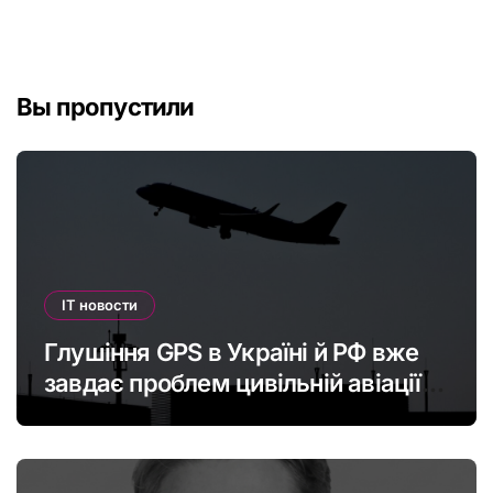
Вы пропустили
IT новости
Глушіння GPS в Україні й РФ вже
завдає проблем цивільній авіації в
Європі: наскільки це небезпечно