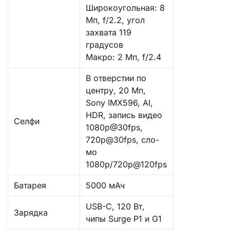
Широкоугольная: 8
Мп, f/2.2, угол
захвата 119
градусов
Макро: 2 Мп, f/2.4
В отверстии по
центру, 20 Мп,
Sony IMX596, AI,
HDR, запись видео
Селфи
1080р@30fps,
720p@30fps, сло-
мо
1080p/720p@120fps
Батарея
5000 мАч
USB-C, 120 Вт,
Зарядка
чипы Surge P1 и G1