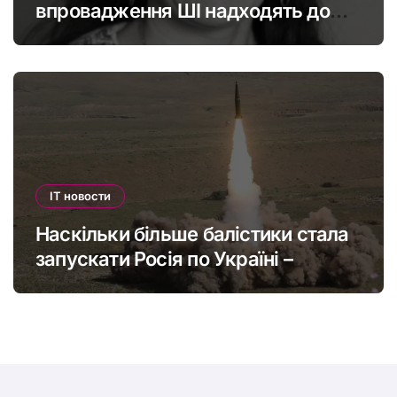
впровадження ШІ надходять до
офшорів: як змінити глобальну
податкову систему
IT новости
Наскільки більше балістики стала
запускати Росія по Україні –
інфографіка