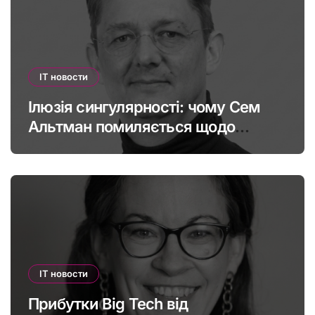
IT новости
Ілюзія сингулярності: чому Сем
Альтман помиляється щодо
штучного інтелекту
IT новости
Прибутки Big Tech від