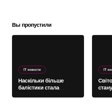
регионам
Вы пропустили
IT новости
IT н
Наскільки більше
Світо
балістики стала
стану
запускати Росія по
соняч
Україні – інфографіка
масов