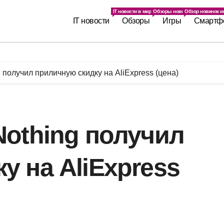
IT новости в мире. Последние IT новинки.
Обзоры новинок IT индустрии
Обзор новинок иг
IT новости
Обзоры
Игры
Смартф
 получил приличную скидку на AliExpress (цена)
Nothing получил
у на AliExpress