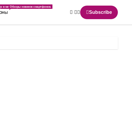
.
р в мире.
Обзоры новинок смартфонов.
оны
Subscribe