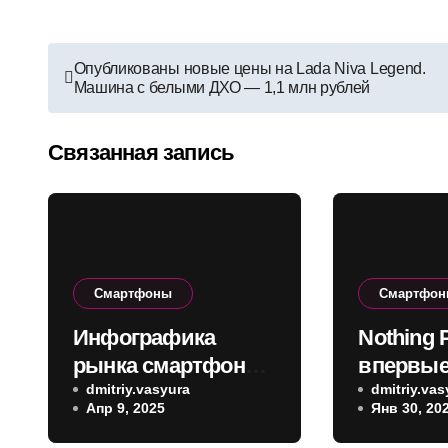
Навигация
Опубликованы новые цены на Lada Niva Legend.
Машина с белыми ДХО — 1,1 млн рублей
по
записям
Связанная запись
Смартфоны
Смартфо
Инфографика
Nothing 
рынка смартфонов
впервые
в конце 2024:
dmitriy.vasyura
фото: Pix
dmitriy.vas
Апр 9, 2025
Янв 30, 20
глобально и по
ты?!