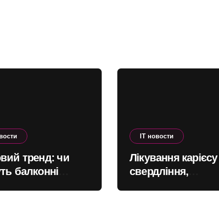
Android
овости
IT новости
вий тренд: чи
Лікування карієсу
ть балконні
свердління,
ні станції
псилоцибін прот
ими в Україні
ПТСР і тонкощі
старіння: що ново