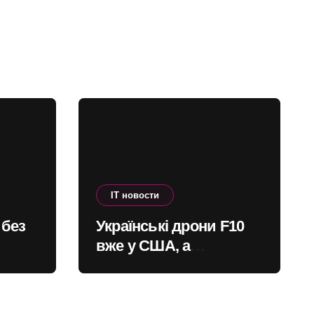
IT новости
 без
Українські дрони F10
вже у США, а
и
перехоплювач Litavr
проходить
го в
випробування