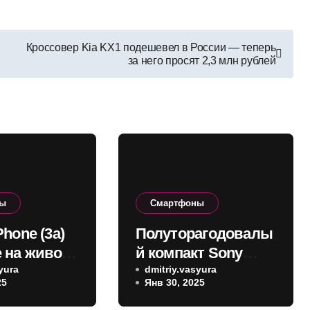
Кроссовер Kia KX1 подешевел в России — теперь
за него просят 2,3 млн рублей
ны
Смартфоны
Phone (3a)
Полуторагодовалы
 на живом
й компакт Sony
el 7 Pro,
yura
получает
dmitriy.vasyura
25
Янв 30, 2025
последний апдейт