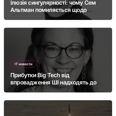
Ілюзія сингулярності: чому Сем
Альтман помиляється щодо
штучного інтелекту
IT новости
Прибутки Big Tech від
впровадження ШІ надходять до
офшорів: як змінити глобальну
податкову систему