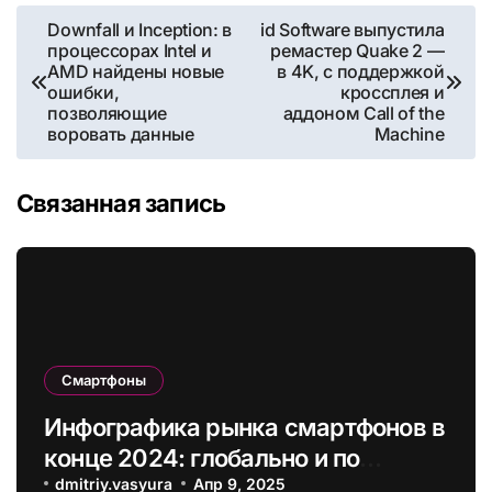
Навигация
Downfall и Inception: в
id Software выпустила
процессорах Intel и
ремастер Quake 2 —
по
AMD найдены новые
в 4K, с поддержкой
ошибки,
кроссплея и
записям
позволяющие
аддоном Call of the
воровать данные
Machine
Связанная запись
Смартфоны
Инфографика рынка смартфонов в
конце 2024: глобально и по
регионам
dmitriy.vasyura
Апр 9, 2025