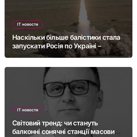
IT новости
Наскільки більше балістики стала
запускати Росія по Україні –
інфографіка
IT новости
Світовий тренд: чи стануть
балконні сонячні станції масовими