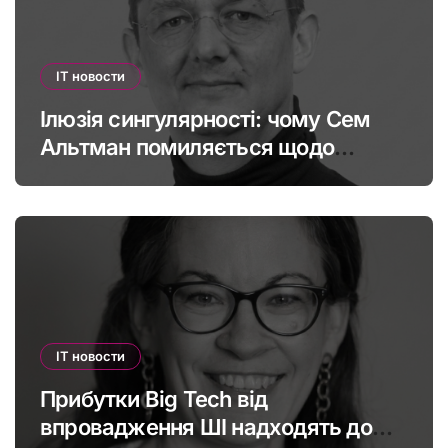
IT новости
Ілюзія сингулярності: чому Сем
Альтман помиляється щодо
штучного інтелекту
IT новости
Прибутки Big Tech від
впровадження ШІ надходять до