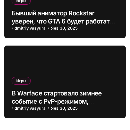
Игры
Бывший аниматор Rockstar
уверен, что GTA 6 будет работать в
30 FPS на консолях, а 60 FPS на PC
dmitriy.vasyura
Янв 30, 2025
смогут выдать только видеокарты
следующего поколения
Игры
В Warface стартовало зимнее
событие с PvP-режимом,
спецоперациями и новым
dmitriy.vasyura
Янв 30, 2025
оружием