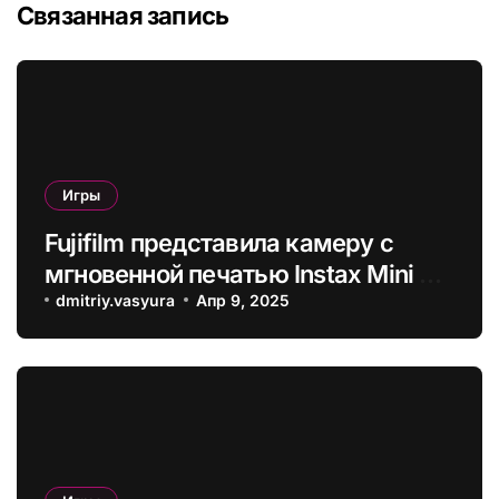
Связанная запись
Игры
Fujifilm представила камеру с
мгновенной печатью Instax Mini 41
– она получила режим
dmitriy.vasyura
Апр 9, 2025
макросъемки с коррекцией
параллакса