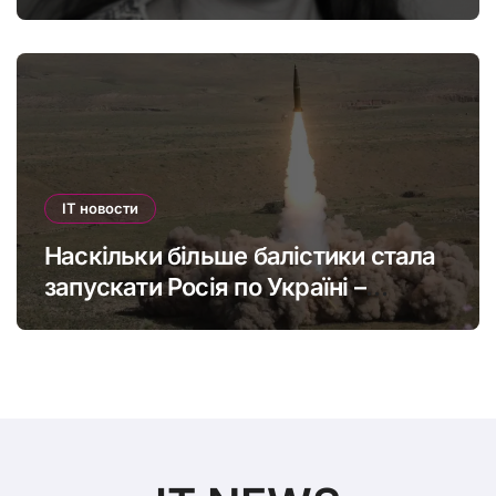
офшорів: як змінити глобальну
податкову систему
IT новости
Наскільки більше балістики стала
запускати Росія по Україні –
інфографіка