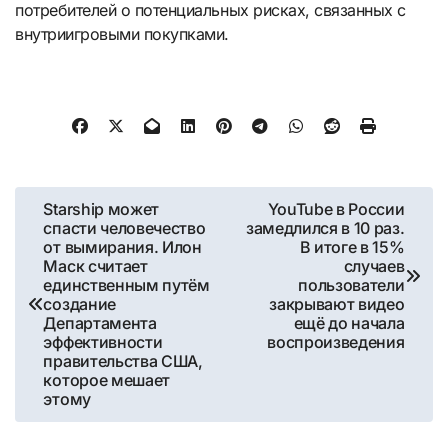
потребителей о потенциальных рисках, связанных с
внутриигровыми покупками.
Навигация
Starship может
YouTube в России
спасти человечество
замедлился в 10 раз.
по
от вымирания. Илон
В итоге в 15%
Маск считает
случаев
записям
единственным путём
пользователи
создание
закрывают видео
Департамента
ещё до начала
эффективности
воспроизведения
правительства США,
которое мешает
этому