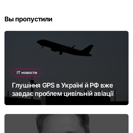
Вы пропустили
IT новости
Глушіння GPS в Україні й РФ вже
завдає проблем цивільній авіації в
Європі: наскільки це небезпечно