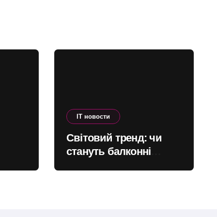
IT новости
Світовий тренд: чи
стануть балконні
о
сонячні станції
фіка
масовими в Україні