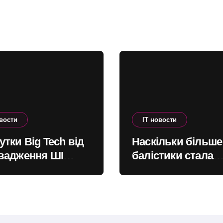
только
рты
его
ия
овости
IT новости
тки Big Tech від
Наскільки більше
вадження ШІ
балістики стала
одять до
запускати Росія п
ів: як змінити
Україні – інфогра
альну податкову
ему