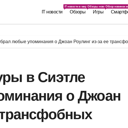
IT новости в мире. Последние IT новинки.
Обзоры новинок IT индустрии
Обзор новинок иг
IT новости
Обзоры
Игры
Смартф
убрал любые упоминания о Джоан Роулинг из-за ее трансф
уры в Сиэтле
оминания о Джоан
е трансфобных