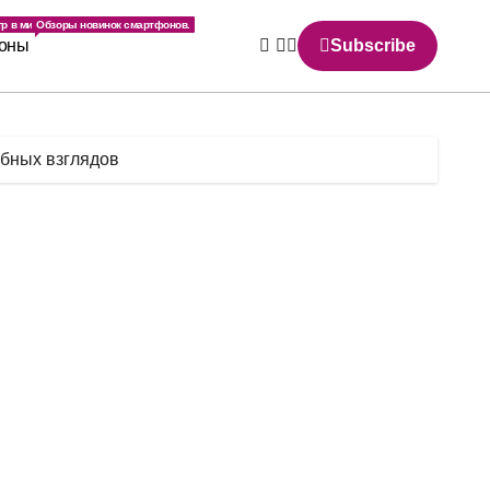
.
р в мире.
Обзоры новинок смартфонов.
оны
Subscribe
обных взглядов