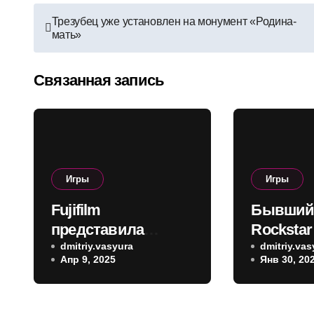
Навигация
Трезубец уже установлен на монумент «Родина-
мать»
по
записям
Связанная запись
Игры
Игры
Fujifilm
Бывший
представила
Rockstar
камеру с
dmitriy.vasyura
что GTA 
dmitriy.vas
Апр 9, 2025
Янв 30, 20
мгновенной
работать
печатью Instax Mini
на консо
41 – она получила
FPS на P