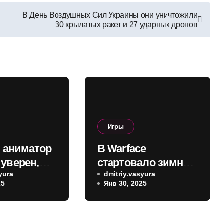
В День Воздушных Сил Украины они уничтожили
30 крылатых ракет и 27 ударных дронов
Игры
 аниматор
В Warface
 уверен,
стартовало зимнее
6 будет
yura
событие с PvP-
dmitriy.vasyura
25
Янв 30, 2025
 в 30 FPS
режимом,
лях, а 60
спецоперациями и
C смогут
новым оружием