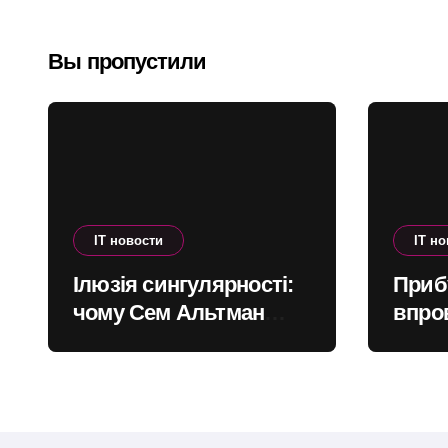
режим
выдать 
макросъемки с
видеока
Вы пропустили
коррекцией
следующ
параллакса
поколен
IT новости
IT н
Ілюзія сингулярності:
Прибу
чому Сем Альтман
впро
помиляється щодо
надх
штучного інтелекту
офшор
глоб
сист