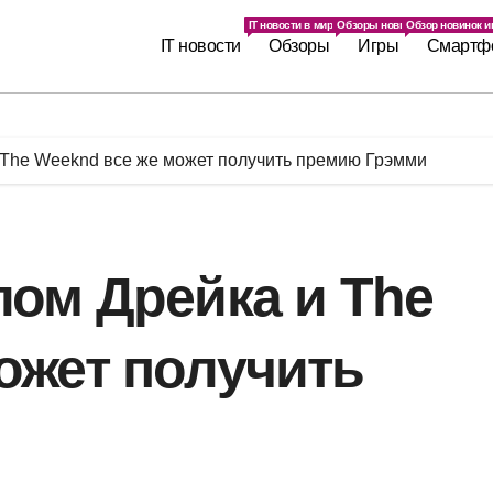
IT новости в мире. Последние IT новинки.
Обзоры новинок IT индустрии
Обзор новинок иг
IT новости
Обзоры
Игры
Смартф
 The Weeknd все же может получить премию Грэмми
лом Дрейка и The
ожет получить