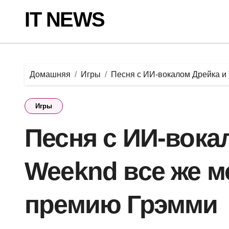
Перейти
IT NEWS
к
содержанию
Домашняя
Игры
Песня с ИИ-вокалом Дрейка и
Игры
Песня с ИИ-вока
Weeknd все же м
премию Грэмми