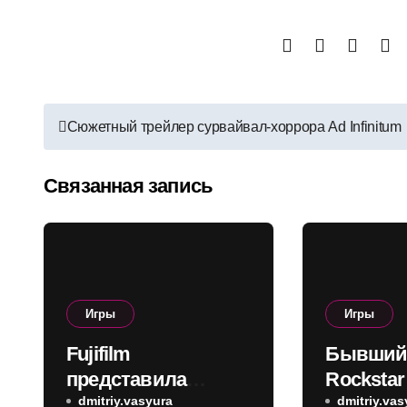
Навигация
Сюжетный трейлер сурвайвал-хоррора Ad Infinitum
по
Связанная запись
записям
Игры
Игры
Fujifilm
Бывший
представила
Rockstar
камеру с
dmitriy.vasyura
что GTA 
dmitriy.vas