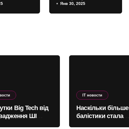
25
Янв 30, 2025
 в 30 FPS
режимом,
лях, а 60
спецоперациями и
C смогут
новым оружием
только
рты
его
ия
овости
IT новости
тки Big Tech від
Наскільки більше
вадження ШІ
балістики стала
одять до
запускати Росія п