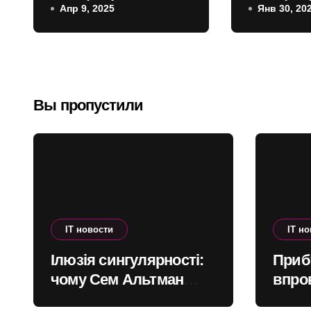
Апр 9, 2025
Янв 30, 20
мгновенной
работать
печатью Instax Mini
на консо
41 – она получила
FPS на P
режим
выдать 
макросъемки с
видеока
Вы пропустили
коррекцией
следующ
параллакса
поколен
IT новости
IT н
Ілюзія сингулярності:
Прибу
чому Сем Альтман
впро
помиляється щодо
надх