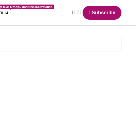
.
р в мире.
Обзоры новинок смартфонов.
оны
Subscribe