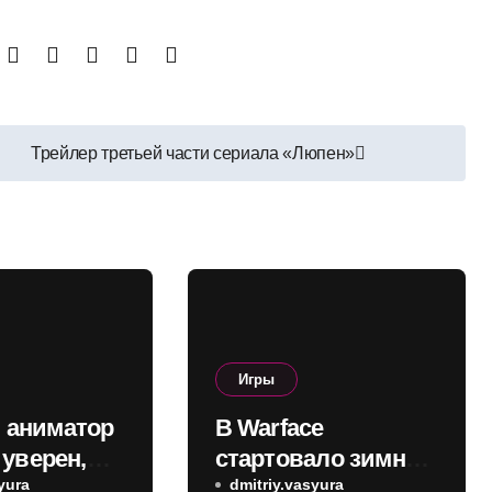
Трейлер третьей части сериала «Люпен»
Игры
 аниматор
В Warface
 уверен,
стартовало зимнее
6 будет
yura
событие с PvP-
dmitriy.vasyura