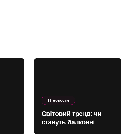
IT новости
Світовий тренд: чи
стануть балконні
о
сонячні станції