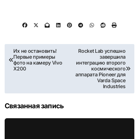
Навигация
Их не остановить!
Rocket Lab успешно
Первые примеры
завершила
по
фото на камеру Vivo
интеграцию второго
X200
космического
записям
аппарата Pioneer для
Varda Space
Industries
Связанная запись