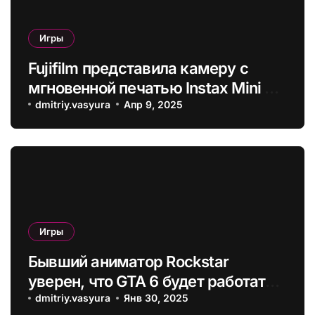
Игры
Fujifilm представила камеру с
мгновенной печатью Instax Mini 41
– она получила режим
dmitriy.vasyura
Апр 9, 2025
макросъемки с коррекцией
параллакса
Игры
Бывший аниматор Rockstar
уверен, что GTA 6 будет работать в
30 FPS на консолях, а 60 FPS на PC
dmitriy.vasyura
Янв 30, 2025