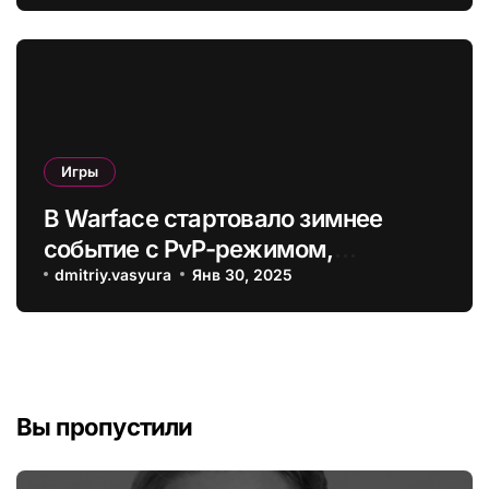
смогут выдать только видеокарты
следующего поколения
Игры
В Warface стартовало зимнее
событие с PvP-режимом,
спецоперациями и новым
dmitriy.vasyura
Янв 30, 2025
оружием
Вы пропустили