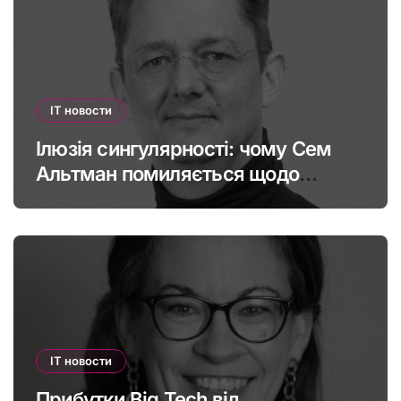
IT новости
Ілюзія сингулярності: чому Сем
Альтман помиляється щодо
штучного інтелекту
IT новости
Прибутки Big Tech від