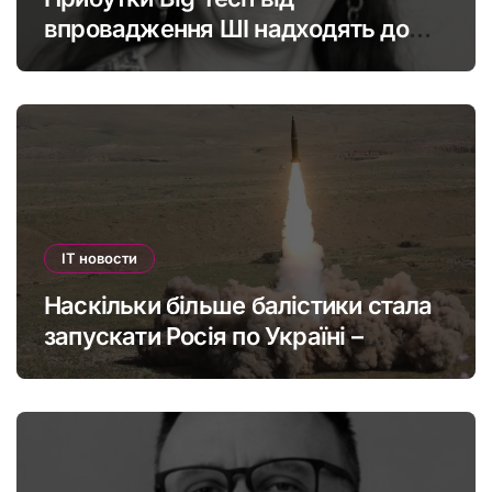
впровадження ШІ надходять до
офшорів: як змінити глобальну
податкову систему
IT новости
Наскільки більше балістики стала
запускати Росія по Україні –
інфографіка