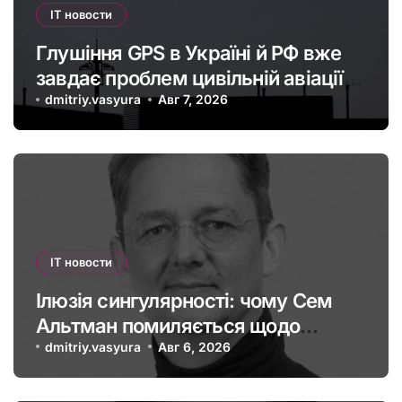
IT новости
Глушіння GPS в Україні й РФ вже
завдає проблем цивільній авіації в
Європі: наскільки це небезпечно
dmitriy.vasyura
Авг 7, 2026
IT новости
Ілюзія сингулярності: чому Сем
Альтман помиляється щодо
штучного інтелекту
dmitriy.vasyura
Авг 6, 2026