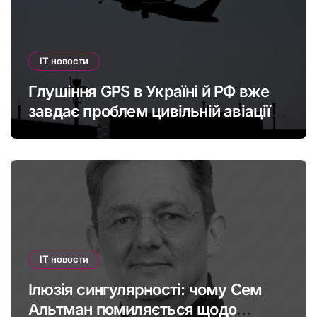
IT новости
Глушіння GPS в Україні й РФ вже
завдає проблем цивільній авіації в
Європі: наскільки це небезпечно
IT новости
Ілюзія сингулярності: чому Сем
Альтман помиляється щодо