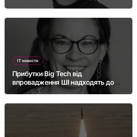
штучного інтелекту
IT новости
Прибутки Big Tech від
впровадження ШІ надходять до
офшорів: як змінити глобальну
податкову систему