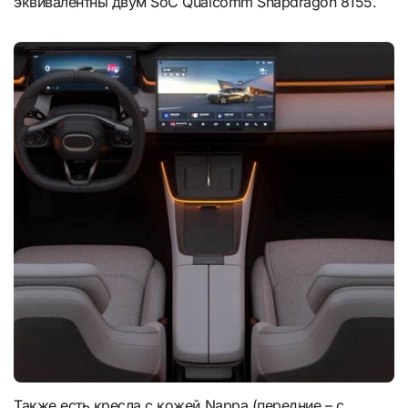
эквивалентны двум SoC Qualcomm Snapdragon 8155.
Также есть кресла с кожей Nappa (передние – с