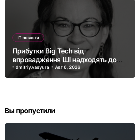
IT новости
Прибутки Big Tech від
впровадження ШІ надходять до
офшорів: як змінити глобальну
dmitriy.vasyura
Авг 6, 2026
податкову систему
Вы пропустили